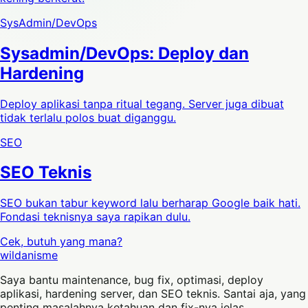
SysAdmin/DevOps
Sysadmin/DevOps: Deploy dan
Hardening
Deploy aplikasi tanpa ritual tegang. Server juga dibuat
tidak terlalu polos buat diganggu.
SEO
SEO Teknis
SEO bukan tabur keyword lalu berharap Google baik hati.
Fondasi teknisnya saya rapikan dulu.
Cek, butuh yang mana?
wildanisme
Saya bantu maintenance, bug fix, optimasi, deploy
aplikasi, hardening server, dan SEO teknis. Santai aja, yang
penting masalahnya ketahuan dan fix-nya jelas.